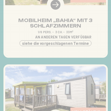
MOBILHEIM „BAHIA“ MIT 3
SCHLAFZIMMERN
1/6 PERS.
3 CH.
33M²
AN ANDEREN TAGEN VERFÜGBAR
siehe die vorgeschlagenen Termine
STARTSEITE
DER CAMPINGPLATZ
DIENSTE
AKTIVITÄTEN &
ANIMATIONEN