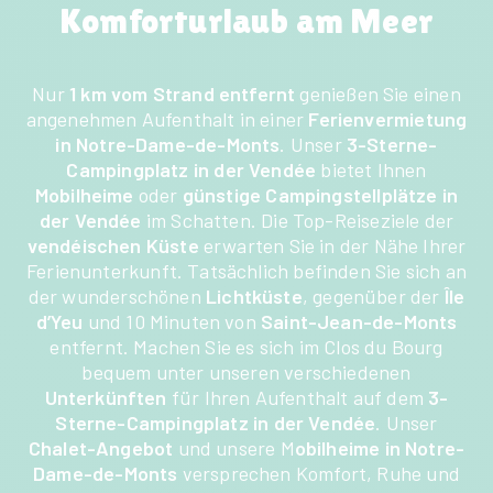
Komforturlaub am Meer
Nur
1 km vom Strand entfernt
genießen Sie einen
angenehmen Aufenthalt in einer
Ferienvermietung
in Notre-Dame-de-Monts
. Unser
3-Sterne-
Campingplatz in der Vendée
bietet Ihnen
Mobilheime
oder
günstige Campingstellplätze in
der Vendée
im Schatten. Die Top-Reiseziele der
vendéischen Küste
erwarten Sie in der Nähe Ihrer
Ferienunterkunft. Tatsächlich befinden Sie sich an
der wunderschönen
Lichtküste
,
gegenüber der
Île
d’Yeu
und 10 Minuten von
Saint-Jean-de-Monts
entfernt. Machen Sie es sich im Clos du Bourg
bequem unter unseren verschiedenen
Unterkünften
für Ihren
Aufenthalt auf dem
3-
Sterne-Campingplatz in der Vendée
. Unser
Chalet-Angebot
und unsere
M
obilheime in Notre-
Dame-de-Monts
versprechen Komfort, Ruhe und