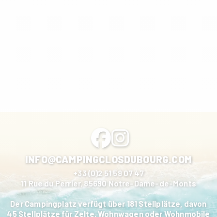
INFO@CAMPINGCLOSDUBOURG.COM
+33 (0)2 51 59 07 47
11 Rue du Perrier, 85690 Notre-Dame-de-Monts
Der Campingplatz verfügt über 181 Stellplätze, davon
45 Stellplätze für Zelte, Wohnwagen oder Wohnmobile