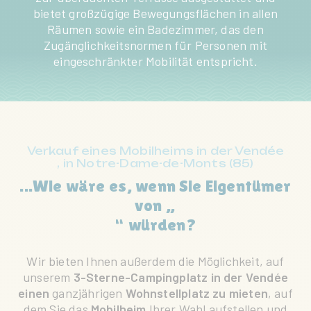
bietet großzügige Bewegungsflächen in allen
Räumen sowie ein Badezimmer, das den
Zugänglichkeitsnormen für Personen mit
eingeschränkter Mobilität entspricht.
Verkauf eines Mobilheims in der Vendée
, in Notre-Dame-de-Monts (85)
...Wie wäre es, wenn Sie Eigentümer
von „
“ würden?
Wir bieten Ihnen außerdem die Möglichkeit, auf
unserem
3-Sterne-Campingplatz in der Vendée
einen
ganzjährigen
Wohnstellplatz zu mieten
, auf
dem Sie das
Mobilheim
Ihrer Wahl aufstellen und