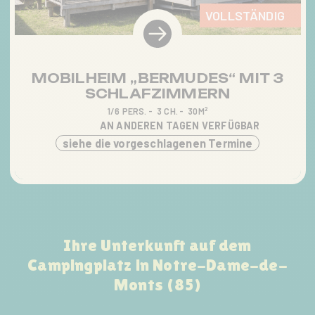
VOLLSTÄNDIG
MOBILHEIM „BERMUDES“ MIT 3
SCHLAFZIMMERN
1/6 PERS.
3 CH.
30M²
AN ANDEREN TAGEN VERFÜGBAR
siehe die vorgeschlagenen Termine
Ihre Unterkunft auf dem
Campingplatz in Notre-Dame-de-
Monts (85)