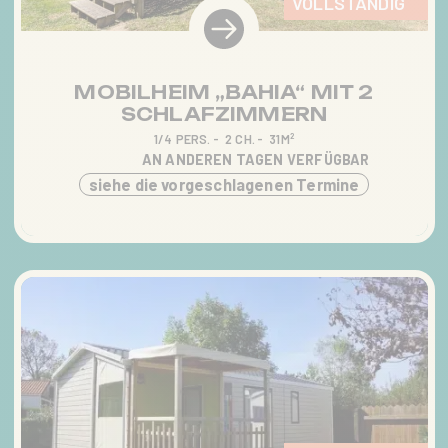
VOLLSTÄNDIG
WASSERPARK
UNTERKÜNFTE
MOBILHEIM „BAHIA“ MIT 2
SCHLAFZIMMERN
WERDEN SIE EIGENTÜMER
1/4 PERS.
2 CH.
31M²
AN ANDEREN TAGEN VERFÜGBAR
EINES VERFÜGBAREN
siehe die vorgeschlagenen Termine
GRUNDSTÜCKS
TOURISMUS IN DER
VENDÉE
KONTAKT & ANFAHRT