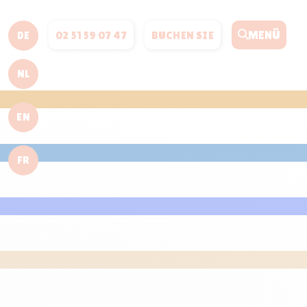
MENÜ
02 51 59 07 47
BUCHEN SIE
DE
NL
EN
FR