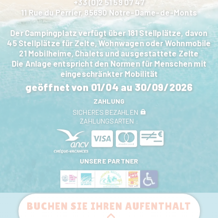
+33 (0)2 51 59 07 47
11 Rue du Perrier, 85690 Notre-Dame-de-Monts
Der Campingplatz verfügt über 181 Stellplätze, davon
45 Stellplätze für Zelte, Wohnwagen oder Wohnmobile
21 Mobilheime, Chalets und ausgestattete Zelte
Die Anlage entspricht den Normen für Menschen mit
eingeschränkter Mobilität
geöffnet von
01/04
au
30/09/2026
ZAHLUNG
SICHERES BEZAHLEN
ZAHLUNGSARTEN :
UNSERE PARTNER
BUCHEN SIE IHREN AUFENTHALT