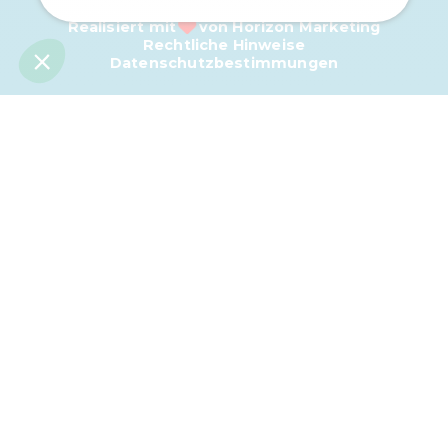
Realisiert mit
von
Horizon Marketing
Rechtliche Hinweise
Datenschutzbestimmungen
BUCHEN SIE
Plan
Plan
Buchen
Buchen
Übersicht
Campingplatz Le Clos du Bourg
Entdecken Sie unseren Campingplatz
in Bildern...
Küste (ca. 1 km)
Wasserpark mit beheizten Schwimmbecken