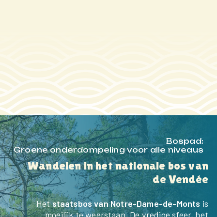
Bospad:
Groene onderdompeling voor alle niveaus
Wandelen in het nationale bos van
de Vendée
Het
staatsbos van Notre-Dame-de-Monts
is
moeilijk te weerstaan. De vredige sfeer, het