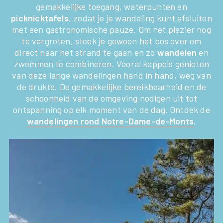
gemakkelijke toegang, waterpunten en
picknicktafels
, zodat je je wandeling kunt afsluiten
met een gastronomische pauze. Om het plezier nog
te vergroten, steek je gewoon het bos over om
direct naar het strand te gaan en zo
wandelen
en
zwemmen te combineren. Vooral koppels genieten
van deze lange wandelingen hand in hand, weg van
de drukte. De gemakkelijke bereikbaarheid en de
schoonheid van de omgeving nodigen uit tot
ontspanning op elk moment van de dag. Ontdek de
wandelingen rond Notre-Dame-de-Monts
.