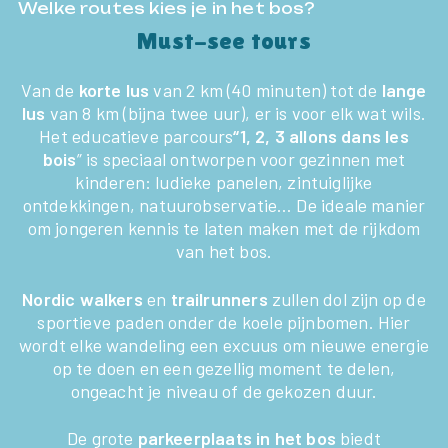
Welke routes kies je in het bos?
PERCEEL
Must-see tours
TOERISME IN DE VENDÉE
Van de
korte lus
van 2 km (40 minuten) tot de
lange
lus
van 8 km (bijna twee uur), er is voor elk wat wils.
CONTACT & TOEGANG
Het educatieve parcours
“1, 2, 3 allons dans les
bois
” is speciaal ontworpen voor gezinnen met
kinderen: ludieke panelen, zintuiglijke
ontdekkingen, natuurobservatie… De ideale manier
om jongeren kennis te laten maken met de rijkdom
van het bos.
Nordic walkers
en
trailrunners
zullen dol zijn op de
sportieve paden onder de koele pijnbomen. Hier
wordt elke wandeling een excuus om nieuwe energie
op te doen en een gezellig moment te delen,
ongeacht je niveau of de gekozen duur.
De grote
parkeerplaats in het bos
biedt