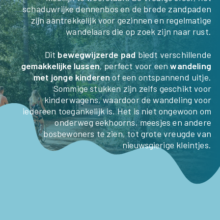
schaduwrijke dennenbos en de brede zandpaden
HOME
zijn aantrekkelijk voor gezinnen en regelmatige
wandelaars die op zoek zijn naar rust.
DE CAMPING
Dit
bewegwijzerde pad
biedt verschillende
gemakkelijke lussen
, perfect voor een
wandeling
DIENSTEN
met jonge kinderen
of een ontspannend uitje.
Sommige stukken zijn zelfs geschikt voor
ACTIVITEITEN &
kinderwagens, waardoor de wandeling voor
iedereen toegankelijk is. Het is niet ongewoon om
ENTERTAINMENT
onderweg eekhoorns, meesjes en andere
bosbewoners te zien, tot grote vreugde van
AQUATISCH GEBIED
nieuwsgierige kleintjes.
HÉBERGEMENTS
EIGENAAR WORDEN VAN
EEN BESCHIKBAAR