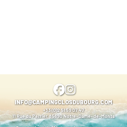
INFO@CAMPINGCLOSDUBOURG.COM
+33 (0)2 51 59 07 47
11 Rue du Perrier, 85690 Notre-Dame-de-Monts