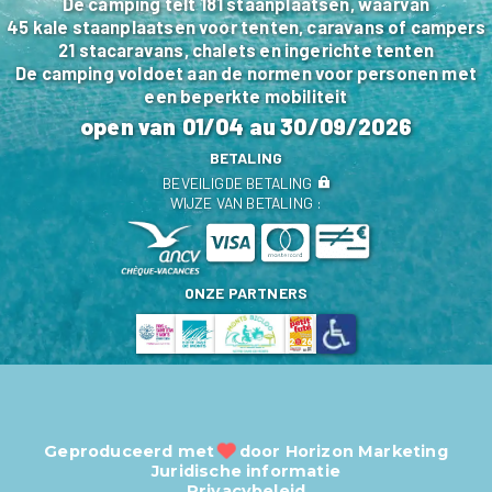
De camping telt 181 staanplaatsen, waarvan
45 kale staanplaatsen voor tenten, caravans of campers
21 stacaravans, chalets en ingerichte tenten
De camping voldoet aan de normen voor personen met
een beperkte mobiliteit
open van
01/04
au
30/09/2026
BETALING
BEVEILIGDE BETALING
WIJZE VAN BETALING :
ONZE PARTNERS
Geproduceerd met
door
Horizon Marketing
Juridische informatie
Privacybeleid