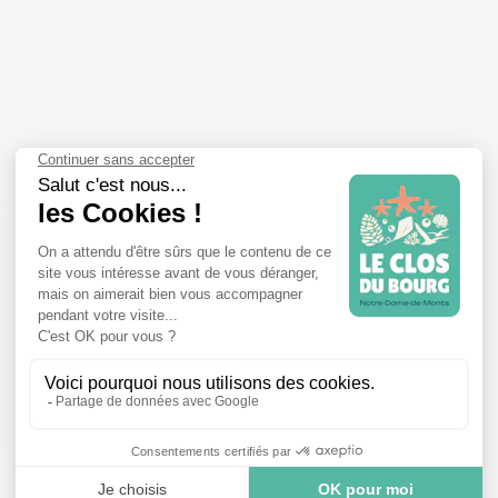
AINMENT
N BESCHIKBAAR PERCEEL