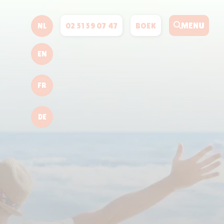
MENU
02 51 59 07 47
BOEK
NL
EN
FR
DE