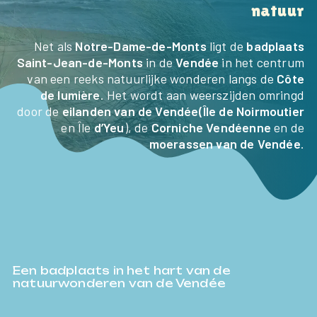
natuur
Net als
Notre-Dame-de-Monts
ligt de
badplaats
Saint-Jean-de-Monts
in de
Vendée
in het centrum
van een reeks natuurlijke wonderen langs de
Côte
de lumière
. Het wordt aan weerszijden omringd
door de
eilanden van de Vendée
(Île de Noirmoutier
en Île
d’Yeu
), de
Corniche Vendéenne
en de
moerassen van de Vendée
.
HOME
DE CAMPING
DIENSTEN
Een badplaats in het hart van de
ACTIVITEITEN &
natuurwonderen van de Vendée
ENTERTAINMENT