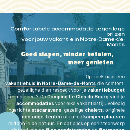
Comfortabele accommodatie tegen lage
prijzen
voor jouw vakantie in Notre-Dame-de-
Monts
Goed slapen, minder betalen,
meer genieten
HOME
Op zoek naar een
DE CAMPING
vakantiehuis in Notre-Dame-de-Monts
die comfort,
gezelligheid en respect voor je
vakantiebudget
combineert? Op
Camping Le Clos du Bourg
vind je
DIENSTEN
accommodaties
voor elke vakantiestijl: volledig
ingerichte
stacaravans
, gezellige
chalets
, originele
ACTIVITEITEN &
ecolodge-tenten
of ruime
kampeerplaatsen
midden in de natuur. En dat alles op een steenworp
ENTERTAINMENT
afstand van de
fijne zandstranden
en
fietspaden