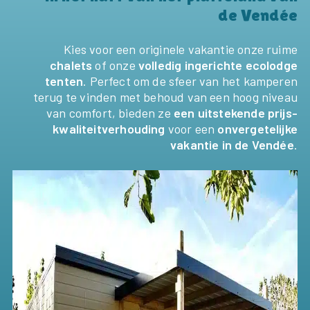
de Vendée
Kies voor een originele vakantie onze ruime
chalets
of onze
volledig ingerichte
ecolodge
tenten
. Perfect om de sfeer van het kamperen
terug te vinden met behoud van een hoog niveau
van comfort, bieden ze
een uitstekende prijs-
kwaliteitverhouding
voor een
onvergetelijke
vakantie in de Vendée
.