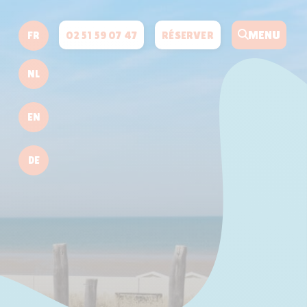
MENU
02 51 59 07 47
RÉSERVER
FR
NL
EN
DE